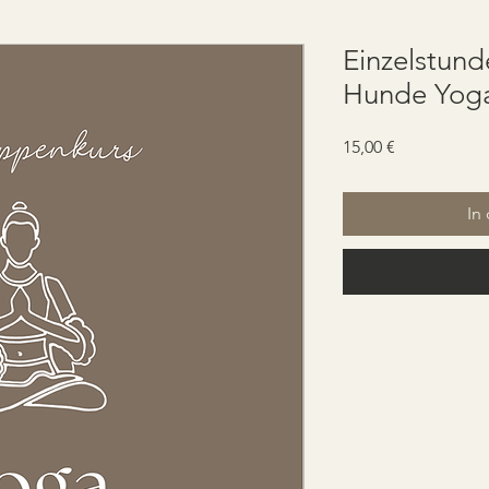
Einzelstun
Hunde Yoga
Preis
15,00 €
In