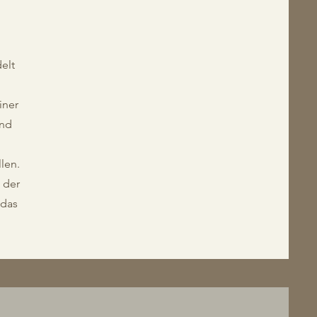
delt
iner
und
len.
 der
 das